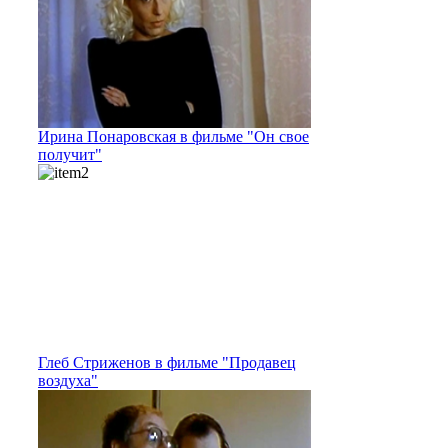
Ирина Понаровская в фильме "Он свое
получит"
Глеб Стриженов в фильме "Продавец
воздуха"