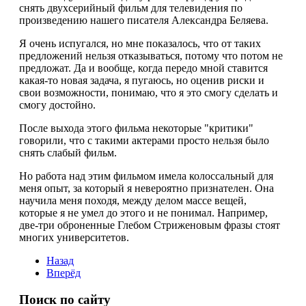
журнал "ТМ" №9 -1996
снять двухсерийный фильм для телевидения по
журнал "ТМ" №8 -1997
произведению нашего писателя Александра Беляева.
журнал "ТМ" №10 -1997
журнал "ТМ" №8 -1998
Я очень испугался, но мне показалось, что от таких
журнал "Искусство Кино"
предложений нельзя отказываться, потому что потом не
журнал "Звезда"
предложат. Да и вообще, когда передо мной ставится
журнал "NEWLOOK"
какая-то новая задача, я пугаюсь, но оценив риски и
Медицинская газета
свои возможности, понимаю, что я это смогу сделать и
Сервис
смогу достойно.
Авторизация
Форма регистрации
После выхода этого фильма некоторые "критики"
Обратная связь
говорили, что с такими актерами просто нельзя было
FAQ
снять слабый фильм.
Но работа над этим фильмом имела колоссальный для
меня опыт, за который я невероятно признателен. Она
научила меня походя, между делом массе вещей,
которые я не умел до этого и не понимал. Например,
две-три оброненные Глебом Стриженовым фразы стоят
многих университетов.
Назад
Вперёд
Поиск по сайту