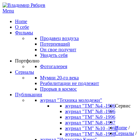
Menu
Home
О себе
Фильмы
Продавец воздуха
Потерпевший
Он свое получит
Увидеть себя
Портфолио
Фотогалерея
Сериалы
Мумии 20-го века
Реабилитации не подлежит
Прорыв в космос
Публикации
журнал "Техника молодежи"
журнал "ТМ" №4 -1996
Сервис
журнал "ТМ" №8 -1996
журнал "ТМ" №9 -1996
журнал "ТМ" №8 -1997
Home
/
журнал "ТМ" №10 -1997
Сериалы
/
журнал "ТМ" №8 -1998
журнал "Искусство Кино"