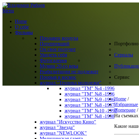
Menu
Home
О себе
Фильмы
Продавец воздуха
Потерпевший
Портфолио
Он свое получит
Увидеть себя
Сериалы
Фотогалерея
Мумии 20-го века
Публикаци
Реабилитации не подлежит
Прорыв в космос
Сервис
журнал "Техника молодежи"
журнал "ТМ" №4 -1996
журнал "ТМ" №8 -1996
Home
/
журнал "ТМ" №9 -1996
Избранные
журнал "ТМ" №8 -1997
Homepage
/
журнал "ТМ" №10 -1997
На съемках
журнал "ТМ" №8 -1998
журнал "Искусство Кино"
Какие наши
журнал "Звезда"
журнал "NEWLOOK"
Медицинская газета