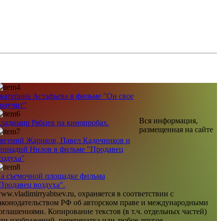
катерина Астафьева в фильме "Он свое
олучит"
Вся информация,
ладимир Рябцев на кинопробах.
размещенная на сайте
вгений Жариков, Павел Кадочников и
еннадий Нилов в фильме "Продавец
оздуха"
а съемочной площадке фильма
Продавец воздуха".
ww.vladimirryabtsev.ru, охраняется в соответствии с
аконодательством РФ об авторском праве и международными
оглашениями. Копирование текстов (в т.ч. отдельных частей)
ли изображений, перепечатка или любое другое