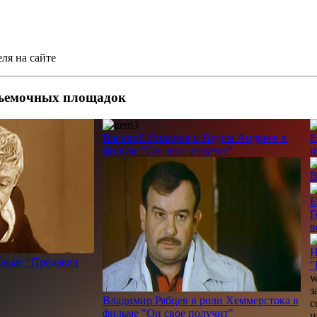
ля на сайте
съемочных площадок
Василий Ливанов и Вадим Андреев в
Е
фильме "Он свое получит"
п
В
Е
Г
в
Н
ильме "Продавец
"
w
з
Владимир Рябцев в роли Хеммерстока в
с
фильме "Он свое получит"
и