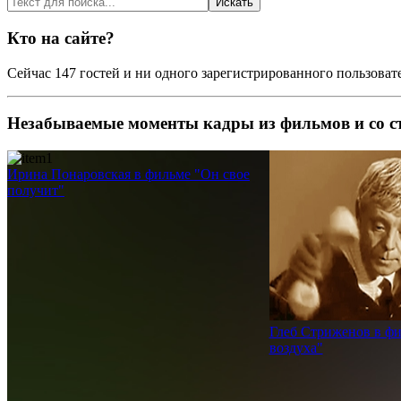
Искать
Кто на сайте?
Сейчас 147 гостей и ни одного зарегистрированного пользовате
Незабываемые моменты
кадры из фильмов и со 
Ирина Понаровская в фильме "Он свое
получит"
Глеб Стриженов в ф
воздуха"